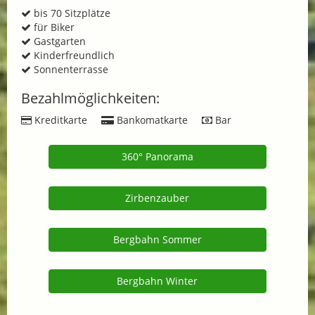
bis 70 Sitzplätze
für Biker
Gastgarten
Kinderfreundlich
Sonnenterrasse
Bezahlmöglichkeiten:
Kreditkarte
Bankomatkarte
Bar
360° Panorama
Zirbenzauber
Bergbahn Sommer
Bergbahn Winter